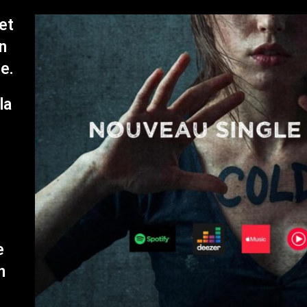
et
n
ce.
la
e
n
n